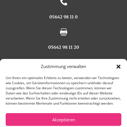

05642 98 11 0

05642 98 11 20

Zustimmung verwalten
info@doktor-hoffmann-kollegen.de
Um Ihnen ein optimales Erlebnis zu bieten, verwenden wir Technologien
wie Cookies, um Geräteinformationen zu speichern und/oder darauf
zuzugreifen. Wenn Sie diesen Technologien zustimmen, können wir
Daten wie das Surfverhalten oder eindeutige IDs auf dieser Website
ANFAHRT:
verarbeiten. Wenn Sie Ihre Zustimmung nicht erteilen oder zurückziehen,
können bestimmte Merkmale und Funktionen beeinträchtigt werden.
Akzeptieren